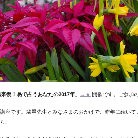
来復！易で占うあなたの2017年
」
→★
開催です。ご参加
講座です。翡翠先生とみなさまのおかげで、昨年に続いて
ら。