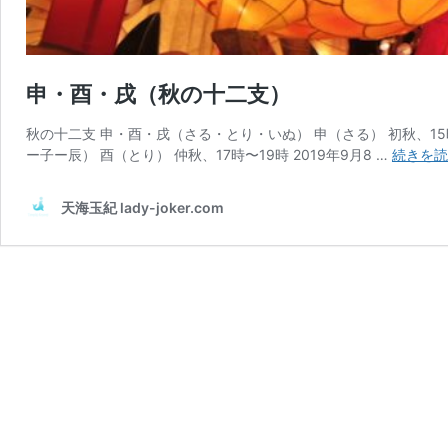
申・酉・戌（秋の十二支）
秋の十二支 申・酉・戌（さる・とり・いぬ） 申（さる） 初秋、15時〜1
ー子ー辰） 酉（とり） 仲秋、17時〜19時 2019年9月8 …
続きを読
天海玉紀 lady-joker.com