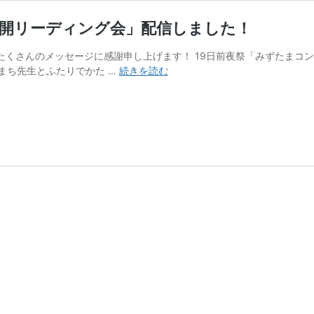
公開リーディング会」配信しました！
。たくさんのメッセージに感謝申し上げます！ 19日前夜祭「みずたま
2020
まち先生とふたりでかた …
続きを読む
夏
至
「イ
ン
ナ
ー
チ
ャ
イ
ル
ド
カ
ー
ド
公
開