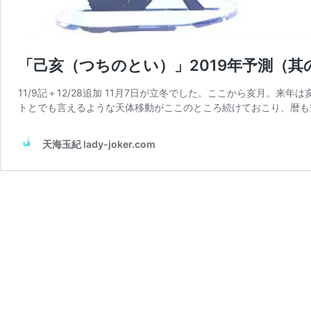
「己亥（つちのとい）」2019年予測（其
11/9記＋12/28追加 11月7日が立冬でした。ここから亥月。
トとでも言えるような天体移動がここのところ続けておこり、暦も
天海玉紀 lady-joker.com