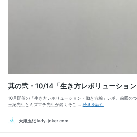
其の弐・10/14「生き方レボリューショ
10月開催の「生き方レボリューション・働き方編」レポ、前回の
其
玉紀先生とミズマチ先生が鋭くそこ …
続きを読む
の
弐・
天海玉紀 lady-joker.com
10/14「生
き
方