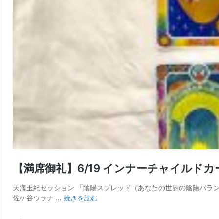
【満席御礼】6/19 インナーチャイルド
天海玉紀セッション 「陰陽スプレッド（あなたの世界の陰陽バランス）」
【満
佐ケ谷ウラナ …
続きを読む
席
御