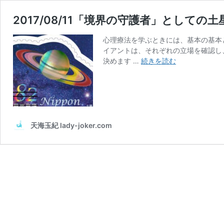
2017/08/11「境界の守護者」としての土
心理療法を学ぶときには、基本の基本
イアントは、それぞれの立場を確認し
2017/08/11「
決めます …
続きを読む
界
の
守
護
者」
と
天海玉紀 lady-joker.com
し
て
の
土
星