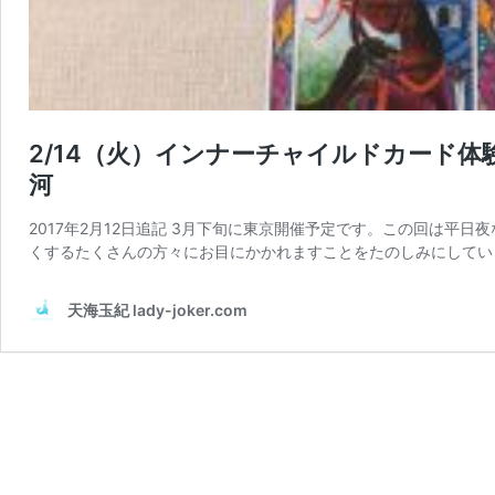
2/14（火）インナーチャイルドカード体験
河
2017年2月12日追記 3月下旬に東京開催予定です。この回は平
くするたくさんの方々にお目にかかれますことをたのしみにしています
天海玉紀 lady-joker.com